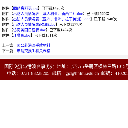
附件【
团组资料表.jpg
】已下载
1420
次
附件【
出访人员情况表（澳大利亚、新西兰）.doc
】已下载
1569
次
附件【
出访人员情况表（亚洲、非洲、拉丁美洲）.doc
】已下载
1548
次
附件【
出访人员情况表(欧洲).doc
】已下载
1577
次
附件【
访问美国日程表.doc
】已下载
1424
次
附件【
J1附表.doc
】已下载
1511
次
上一篇：
因公赴港澳手续材料
下一篇：
申请交换生相关表格
国际交流与港澳台事务处 地址：长沙市岳麓区枫林三路1015
电话：0731-88228205 邮箱：gjc@hnfnu.edu.cn 邮编：41020