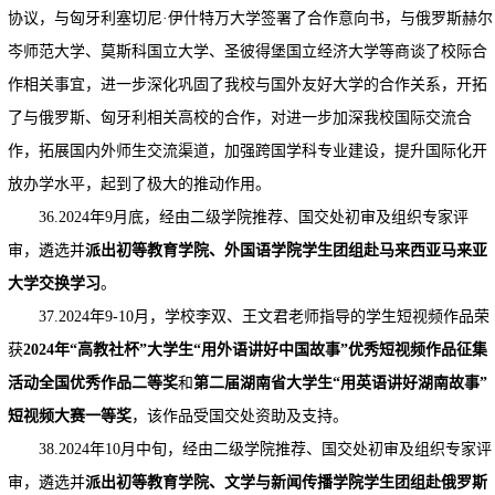
协议，与匈牙利塞切尼·伊什特万大学签署了合作意向书，与俄罗斯赫尔
岑师范大学、莫斯科国立大学、圣彼得堡国立经济大学等商谈了校际合
作相关事宜，进一步深化巩固了我校与国外友好大学的合作关系，开拓
了与俄罗斯、匈牙利相关高校的合作，对进一步加深我校国际交流合
作，拓展国内外师生交流渠道，加强跨国学科专业建设，提升国际化开
放办学水平，起到了极大的推动作用。
36.2024年9月底，经由二级学院推荐、国交处初审及组织专家评
审，遴选并
派出初等教育学院、外国语学院学生团组赴马来西亚马来亚
大学交换学习
。
37.2024年9-10月，学校李双、王文君老师指导的学生短视频作品荣
获
2024年“高教社杯”大学生“用外语讲好中国故事”优秀短视频作品征集
活动全国优秀作品二等奖
和
第二届湖南省大学生“用英语讲好湖南故事”
短视频大赛一等奖
，该作品受国交处资助及支持。
38.2024年10月中旬，经由二级学院推荐、国交处初审及组织专家评
审，遴选并
派出初等教育学院、文学与新闻传播学院学生团组赴俄罗斯