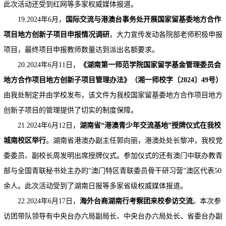
此次活动还受到红网等多家权威媒体报道。
19.2024年6月，
国际交流与港澳台事务处开展国家留基委地方合作
项目地方创新子项目申报情况调研
，大力宣传发动各院部老师积极申报
项目，最终项目申报教师数量达到派出名额要求。
20.2024年6月11日，
《湖南第一师范学院国家留学基金管理委员会
地方合作项目地方创新子项目管理办法》（湘一师校字〔2024〕49号）
由我处制定并由学校发布，该文件为我校国家留基委地方合作项目地方
创新子项目的管理提供了切实的制度保障。
21.2024年6月12日，
湖南省“港澳青少年交流基地”授牌仪式在我校
城南
校区举行
。湖南省港澳办副主任郭向丽，港澳处处长黎冲，我校党
委委员、副校长周发明出席授牌仪式。参加仪式的还有澳门中联办教青
部与全国青联秘书处主办的“澳门特区青联委员骨干研习营”澳区代表50
余人。此次活动受到了湖南日报等多家省级权威媒体报道。
22.2024年6月17日，
海外台商湖南行考察团来校参访交流
。本次参
访团带队领导有中央台办六局副局长、中央台办六局处长、省委台办副