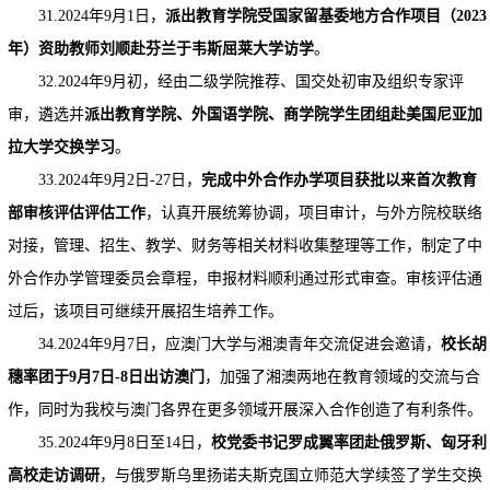
31.2024年9月1日，
派出教育学院受国家留基委地方合作项目（2023
年）资助教师刘顺赴芬兰于韦斯屈莱大学访学
。
32.2024年9月初，经由二级学院推荐、国交处初审及组织专家评
审，遴选并
派出教育学院、外国语学院、商学院学生团组赴美国尼亚加
拉大学交换学习
。
33.2024年9月2日-27日，
完成中外合作办学项目获批以来首次教育
部审核评估评估工作
，认真开展统筹协调，项目审计，与外方院校联络
对接，管理、招生、教学、财务等相关材料收集整理等工作，制定了中
外合作办学管理委员会章程，申报材料顺利通过形式审查。审核评估通
过后，该项目可继续开展招生培养工作。
34.2024年9月7日，应澳门大学与湘澳青年交流促进会邀请，
校长胡
穗率团于9月7
日
-8日出访澳门
，加强了湘澳两地在教育领域的交流与合
作，同时为我校与澳门各界在更多领域开展深入合作创造了有利条件。
35.2024年9月8日至14日，
校党委书记罗成翼率团赴俄罗斯、匈牙利
高校走访调研
，与俄罗斯乌里扬诺夫斯克国立师范大学续签了学生交换