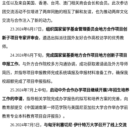
主任以及来自美国、香港、台湾、澳门相关商会会长和会员。此次参访
团交流活动不仅增进了两岸同胞的相互了解和友谊，也为推动两岸文化
交流与合作注入了新的动力。
23.2024年6月17日，
组织国家留学基金管理委员会地方合作项目创
新子项目专家评审会
，遴选出拟派往国外友好合作高校访学的优秀教
师。
24.2024年6月下旬，
完成国家留基委地方合作项目地方创新子项目
申
报工作
。与外方合作院校多方沟通协调，成功获取邀请函及外方导师
简历，并指导项目申报教师完成系统填报及申报材料准备工作，确保我
校超额完成了项目申报指标。
25.2024年7月上中旬，
启动中外合作办学项目
继续开展5年招生培养
工作的
申请
，指导相关学院完成办学报告的拟写和培养方案的完善，向
教育部提交《中国湖南第一师范学院与美国尼亚加拉大学合作举办学前
教育专业本科教育项目自评报告》。
26.2024年7月5日，
与匈牙利塞切尼·伊什特万大学召开了线上交流