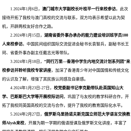
1.2024年1月6日，
澳门城市大学副校长叶桂平一行来校参访
。此次
接待开拓了我校与澳门高校的交流与联系，双方均表示希望以此为契
机，开辟两校友好合作之路。
2.2024年1月15日，
湖南省委外事办承办的能力建设培训班学员100
人来校参访
。中国民间组织国际交流促进会秘书长袁智兵，副秘书长王
珂、省委外事办副主任戴志光等带队。
3.2024年1月18日，
“同行万里—香港中学生内地交流计划系列团”来
校参访并聆听我校专家讲座
，加深了香港青少年对中国国情和传统文化
的认识及了解，增强了其民族认同感及自豪感。
4.2024年1月23日-27日，
校党委副书记李克勤带队赴英国知山大
学、巴斯斯巴大学等开展校际访问
，巩固了与友校的教学科研合作，开
拓了我校同英国高校的交流与合作，提升了我校的教育国际化水平。
5.2024年2月27日，
俄罗斯乌里扬诺夫斯克国立师范大学语言交换教
师Alysh来校
，开展为期一学期的俄语授课及俄罗斯文化讲座，丰富了