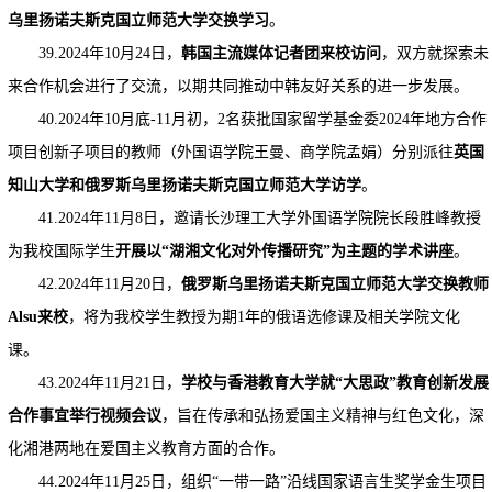
乌里扬诺夫斯克国立师范大学交换学习
。
39.2024年10月24日，
韩国主流媒体记者团来校访问
，双方就探索未
来合作机会进行了交流，以期共同推动中韩友好关系的进一步发展。
40.2024年10月底-11月初，2名获批国家留学基金委2024年地方合作
项目创新子项目的教师（外国语学院王曼、商学院孟娟）分别派往
英国
知山大学和俄罗斯乌里扬诺夫斯克国立师范大学访学
。
41.2024年11月8日，邀请长沙理工大学外国语学院院长段胜峰教授
为我校国际学生
开展以“湖湘文化对外传播研究”为主题的学术讲座
。
42.2024年11月20日，
俄罗斯乌里扬诺夫斯克国立师范大学交换教师
Alsu来校
，将为我校学生教授为期1年的俄语选修课及相关学院文化
课。
43.2024年11月21日，
学校
与香港教育大学就“大思政”教育创新发展
合作事宜举行视频会议
，旨在传承和弘扬爱国主义精神与红色文化，深
化湘港两地在爱国主义教育方面的合作。
44.2024年11月25日，组织“一带一路”沿线国家语言生奖学金生项目