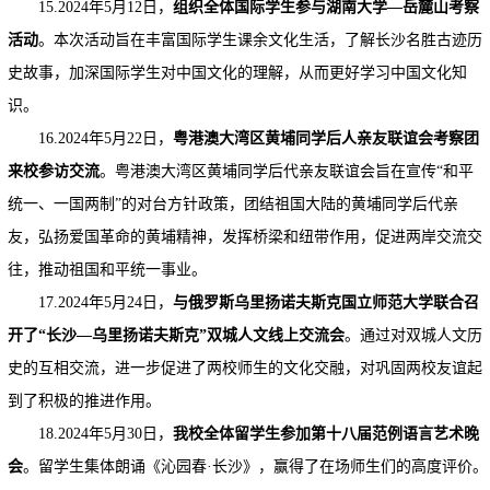
15.2024年5月12日，
组织全体国际学生参与湖南大学—岳麓山考察
活动
。本次活动旨在丰富国际学生课余文化生活，了解长沙名胜古迹历
史故事，加深国际学生对中国文化的理解，从而更好学习中国文化知
识。
16.2024年5月22日，
粤港澳大湾区黄埔同学后人亲友联谊会考察团
来校参访交流
。粤港澳大湾区黄埔同学后代亲友联谊会旨在宣传“和平
统一、一国两制”的对台方针政策，团结祖国大陆的黄埔同学后代亲
友，弘扬爱国革命的黄埔精神，发挥桥梁和纽带作用，促进两岸交流交
往，推动祖国和平统一事业。
17.2024年5月24日，
与俄罗斯乌里扬诺夫斯克国立师范大学联合召
开了“长沙—乌里扬诺夫斯克”双城人文线上交流会
。通过对双城人文历
史的互相交流，进一步促进了两校师生的文化交融，对巩固两校友谊起
到了积极的推进作用。
18.2024年5月30日，
我校全体留学生参加第十八届范例语言艺术晚
会
。留学生集体朗诵《沁园春·长沙》，赢得了在场师生们的高度评价。