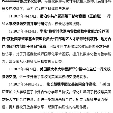
Ponnusamy教授来校访学
，与我校数学与统计学院相关教师开展合作科
研及在校讲学，助力了我校学科建设与发展。
11.2024年4月23日，
尼泊尔共产党高级干部考察团（正部级）一行
30人来校参访交流并举行研讨会
，校长胡穗等接待。
12.2024年4月24日，
学校
“数智时代湖南省教师数字化能力培养项
目”获批国家留学基金管理委员会“西部地区人才培养特别项目、地方合
作项目地方创新子项目”资助
，可每年自主派出12名教师赴国外友好高
校访学，对于开拓我校教师国际化学术视野，提升其数字化教育教学能
力，建设国际化教师队伍具有极大助益。
13.2024年4月24日，
美国蒙大拿大学曼斯菲尔德中心主任一行来校
参访交流
，进一步开拓了学校同美国高校的交流与联系。
14.2024年5月8日-12日，
校长胡穗率团赴美访问合作高校
，与美国
尼亚加拉大学续签了中外合作办学项目协议，深化并巩固了我校与美国
友好大学的合作关系，对进一步加深两校合作，拓展我校师生交流渠
道，提升我校开放办学水平，起到了实质性的推动作用。