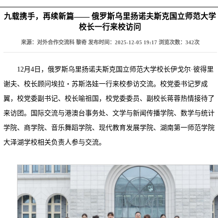
九载携手，再续新篇—— 俄罗斯乌里扬诺夫斯克国立师范大学
校长一行来校访问
来源：对外合作交流科 黎奇
发布时间：2025-12-05 19:17
浏览次数：
342
次
12月4日，俄罗斯乌里扬诺夫斯克国立师范大学校长伊戈尔·彼得里
谢夫、校长顾问埃拉・苏斯洛娃一行来校参访交流。校党委书记罗成
翼，校党委副书记、校长喻祖国，校党委委员、副校长蒋蓉热情接待了
来访团。国际交流与港澳台事务处、文学与新闻传播学院、数学与统计
学院、商学院、音乐舞蹈学院、现代教育发展学院、湖南第一师范学院
大泽湖学校相关负责人参与交流。