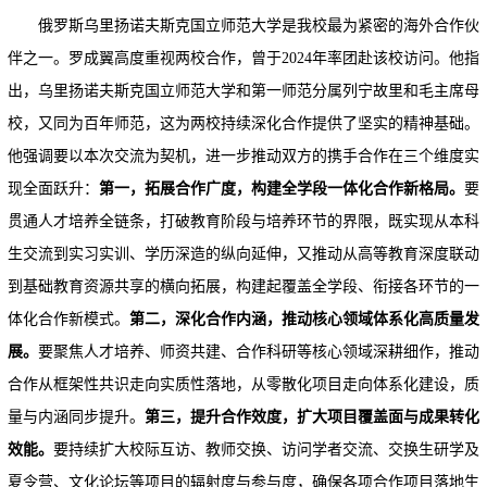
俄罗斯乌里扬诺夫斯克国立师范大学是我校最为紧密的海外合作伙
伴之一。罗成翼高度重视两校合作，曾于2024年率团赴该校访问。他指
出，乌里扬诺夫斯克国立师范大学和第一师范分属列宁故里和毛主席母
校，又同为百年师范，这为两校持续深化合作提供了坚实的精神基础。
他强调要以本次交流为契机，进一步推动双方的携手合作在三个维度实
现全面跃升：
第一
，
拓展合作广度，
构建全学段一体化合作新格局
。
要
贯通人才培养全链条，打破教育阶段与培养环节的界限，既实现从本科
生交流到实习实训、学历深造的纵向延伸，又推动从高等教育深度联动
到基础教育资源共享的横向拓展，构建起覆盖全学段、衔接各环节的一
体化合作新模式。
第二
，
深化合作内涵，
推动核心领域体系化高质量发
展
。
要聚焦人才培养、师资共建、合作科研等核心领域深耕细作，推动
合作从框架性共识走向实质性落地，从零散化项目走向体系化建设，质
量与内涵同步提升。
第三
，提升合作效度
，
扩大项目
覆盖面
与成果转化
效能
。
要持续扩大校际互访、教师交换、访问学者交流、交换生研学及
夏令营、文化论坛等项目的辐射度与参与度，确保各项合作项目落地生