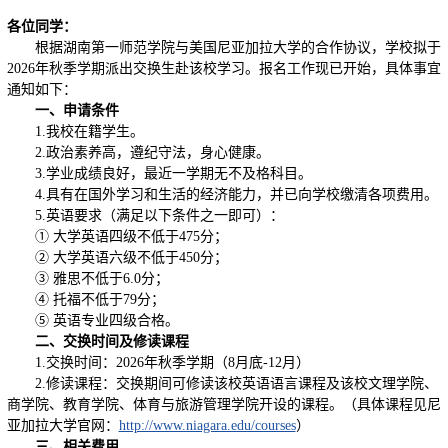
各位同学：
根据湖南第一师范学院与美国尼亚加拉大学的合作协议，学校拟于
2026年秋季学期派出交换生赴该校学习。报名工作现已开始，具体事宜
通知如下：
一、申请条件
1.我校在籍学生。
2.政治素养高，遵纪守法，身心健康。
3.学业成绩良好，最近一学期无不及格科目。
4.具有在国外学习和生活的经济能力，并已向学校缴清各项费用。
5.英语要求（满足以下条件之一即可）：
① 大学英语四级不低于475分；
② 大学英语六级不低于450分；
③ 雅思不低于6.0分；
④ 托福不低于79分；
⑤ 英语专业四级合格。
二、交换时间及修读课程
1.交换时间：2026年秋季学期（8月底-12月）
2.修读课程：交换期间可修读该校英语语言课程及该校文理学院、
商学院、教育学院、体育与旅游管理学院开设的课程。（具体课程见尼
亚加拉大学官网：
http://www.niagara.edu/courses
）
三、相关费用