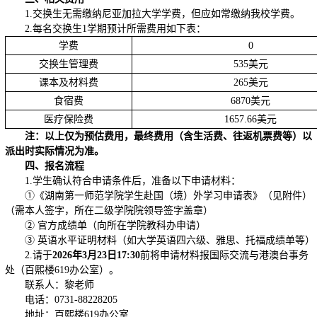
1.交换生无需缴纳尼亚加拉大学学费，但应如常缴纳我校学费。
2.每名交换生1学期预计所需费用如下表：
学费
0
交换生管理费
535美元
课本及材料费
265美元
食宿费
6870美元
医疗保险费
1657.66美元
注：以上仅为预估费用，最终费用（含生活费、往返机票费等）以
派出时实际情况为准。
四、报名流程
1.学生确认符合申请条件后，准备以下申请材料：
①《湖南第一师范学院学生赴国（境）外学习申请表》（见附件）
（需本人签字，所在二级学院院领导签字盖章）
② 官方成绩单（向所在学院教科办申请）
③ 英语水平证明材料（如大学英语四六级、雅思、托福成绩单等）
2.请于
202
6
年
3
月
23
日17:
3
0
前将申请材料报国际交流与港澳台事务
处（百熙楼619办公室）。
联系人：黎老师
电话：0731-88228205
地址：百熙楼619办公室