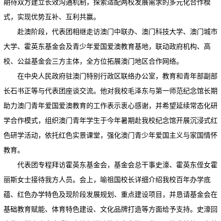
期待双方建立长效沟通机制，探索适配两校发展需求的多元化合作模
式，实现优势互补、互利共赢。
赴澳阶段，代表团相继走访澳门中联办、澳门科技大学、澳门城市
大学、霍英东基金会及青少年爱国爱澳教育基地，联动政府机构、高
校、公益基金会三方主体，全方位拓展澳门地区合作网络。
在中央人民政府驻澳门特别行政区联络办公室，教育和青年部副部
长石书正等与代表团座谈交流。他对我校毛泽东与第一师范纪念馆长期
助力澳门青年爱国爱澳教育的工作表示衷心感谢，并希望延续常态化研
学合作模式，组织澳门青年学生于今年暑期赴我校纪念馆开展沉浸式红
色研学活动，依托红色实景课堂，强化澳门青少年爱国主义与家国情怀
教育。
代表团专程拜访霍英东基金会，基金会总干事史濠、霍英东侄女霍
丽斯女士接待我方人员。会上，喻祖国校长详细介绍我校百年办学底
蕴、红色办学特色及现阶段发展规划、重点建设项目，并恳请基金会在
基础教育赋能、体育特色建设、文化品牌打造等方面给予支持。史濠回