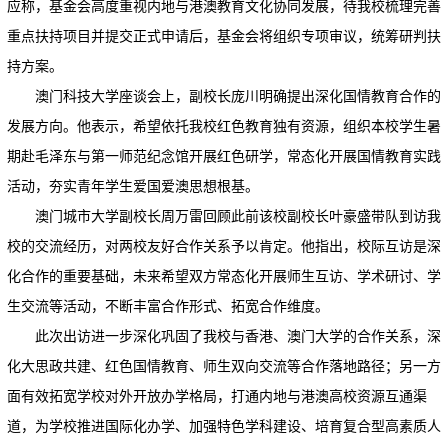
应称，基金会高度重视内地与港澳教育文化协同发展，待我校梳理完善
重点扶持项目并提交正式申请后，基金会将组织专项审议，统筹研判扶
持方案。
澳门科技大学座谈会上，副校长庞川明确提出深化国情教育合作的
发展方向。他表示，希望依托我校红色教育独有资源，组织本校学生暑
期赴毛泽东与第一师范纪念馆开展红色研学，常态化开展国情教育实践
活动，夯实青年学生爱国爱澳思想根基。
澳门城市大学副校长周万雷回顾此前该校副校长叶豪盛带队到访我
校的交流经历，对两校友好合作关系予以肯定。他指出，校际互访是深
化合作的重要基础，未来希望双方常态化开展师生互访、学术研讨、学
生交流等活动，不断丰富合作形式、拓宽合作维度。
此次出访进一步深化巩固了我校与香港、澳门大学的合作关系，深
化大思政共建、红色国情教育、师生双向交流等合作落地路径；另一方
面有效拓宽学校对外开放办学格局，打通内地与港澳高校资源互通渠
道，为学校推进国际化办学、加强特色学科建设、培育复合型高素质人