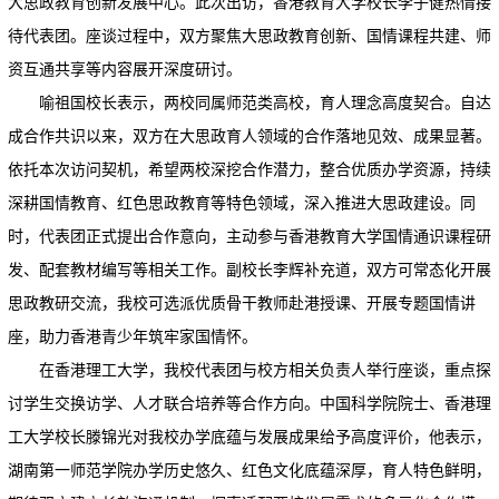
大思政教育创新发展中心。此次出访，香港教育大学校长李子健热情接
待代表团。座谈过程中，双方聚焦大思政教育创新、国情课程共建、师
资互通共享等内容展开深度研讨。
喻祖国校长表示，两校同属师范类高校，育人理念高度契合。自达
成合作共识以来，双方在大思政育人领域的合作落地见效、成果显著。
依托本次访问契机，希望两校深挖合作潜力，整合优质办学资源，持续
深耕国情教育、红色思政教育等特色领域，深入推进大思政建设。同
时，代表团正式提出合作意向，主动参与香港教育大学国情通识课程研
发、配套教材编写等相关工作。副校长李辉补充道，双方可常态化开展
思政教研交流，我校可选派优质骨干教师赴港授课、开展专题国情讲
座，助力香港青少年筑牢家国情怀。
在香港理工大学，我校代表团与校方相关负责人举行座谈，重点探
讨学生交换访学、人才联合培养等合作方向。中国科学院院士、香港理
工大学校长滕锦光对我校办学底蕴与发展成果给予高度评价，他表示，
湖南第一师范学院办学历史悠久、红色文化底蕴深厚，育人特色鲜明，