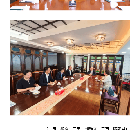
（一审：黎奇；二审：刘畅立；三审：陈艳君）