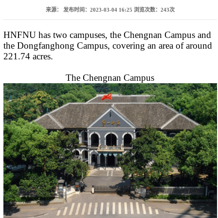
来源：
发布时间：2023-03-04 16:25
浏览次数：
243
次
HNFNU
has two campuses, the Chengnan Campus and
the Dongfanghong Campus, covering an area of around
221.74 acres.
The Chengnan Campus