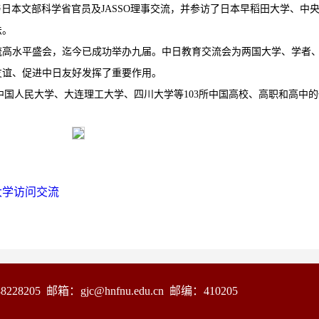
与日本文部科学省官员及JASSO理事交流，并参访了日本早稻田大学、中
法。
流高水平盛会，迄今已成功举办九届。中日教育交流会为两国大学、学者
友谊、促进中日友好发挥了重要作用。
中国人民大学、大连理工大学、四川大学等103所中国高校、高职和高中的
大学访问交流
 邮箱：gjc@hnfnu.edu.cn 邮编：410205