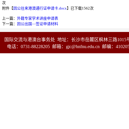
次
附件【
因公往来港澳通行证申请卡.docx
】已下载
1562
次
上一篇：
外籍专家学术讲座申请表
下一篇：
因公出国—签证申请材料
国际交流与港澳台事务处 地址：长沙市岳麓区枫林三路1015
电话：0731-88228205 邮箱：gjc@hnfnu.edu.cn 邮编：41020